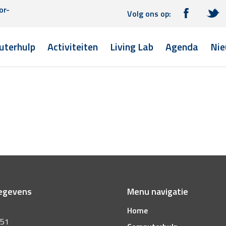
or-
Volg ons op:
terhulp
Activiteiten
Living Lab
Agenda
Nie
egevens
Menu navigatie
Home
 51