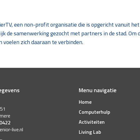
 HierTV, een non-profit organisatie die is opgericht vanuit h
jk de samenwerking gezocht met partners in de stad. Om die
n voelen zich daaraan te verbinden.
egevens
Menu navigatie
Home
 51
Computerhulp
lmere
Activiteiten
 0422
ior-live.nl
Living Lab