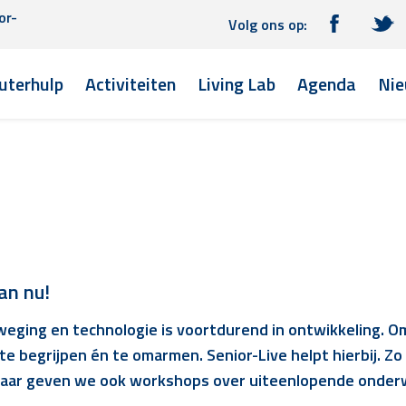
or-
Volg ons op:
terhulp
Activiteiten
Living Lab
Agenda
Nie
an nu!
eging en technologie is voortdurend in ontwikkeling. Om
e begrijpen én te omarmen. Senior-Live helpt hierbij. Z
is, maar geven we ook workshops over uiteenlopende onde