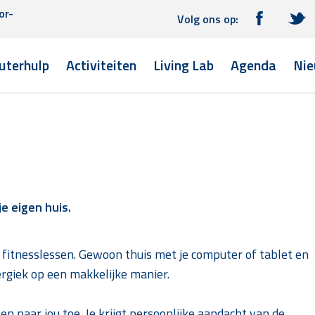
or-
Volg ons op:
terhulp
Activiteiten
Living Lab
Agenda
Nie
e eigen huis.
fitnesslessen. Gewoon thuis met je computer of tablet en
energiek op een makkelijke manier.
n naar jou toe. Je krijgt persoonlijke aandacht van de