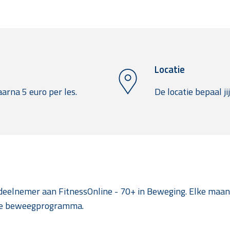
Locatie
daarna 5 euro per les.
De locatie bepaal jij
 deelnemer aan FitnessOnline - 70+ in Beweging. Elke maa
ine beweegprogramma.