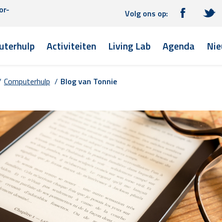
or-
Volg ons op:
terhulp
Activiteiten
Living Lab
Agenda
Nie
/
Computerhulp
/
Blog van Tonnie