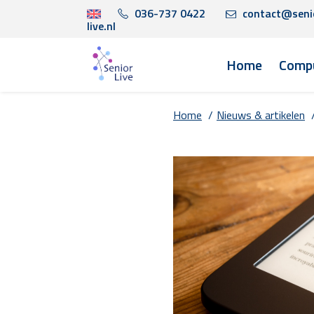
036-737 0422
contact@seni
live.nl
Home
Compu
Home
/
Nieuws & artikelen