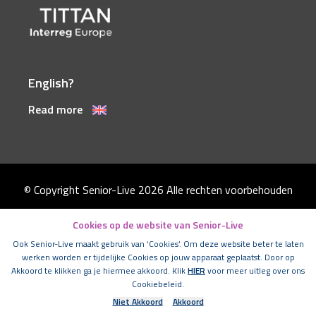
English?
Read more
© Copyright Senior-Live 2026
Alle rechten voorbehouden
Disclaimer
Cookies op de website van Senior-Live
Algemene voorwaarden
Ook Senior-Live maakt gebruik van ‘Cookies’. Om deze website beter te laten
werken worden er tijdelijke Cookies op jouw apparaat geplaatst. Door op
Cookies
Akkoord te klikken ga je hiermee akkoord. Klik
HIER
voor meer uitleg over ons
Cookiebeleid.
Privacystatement
Niet Akkoord
Akkoord