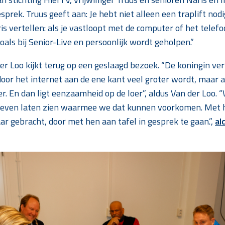
prek. Truus geeft aan: Je hebt niet alleen een traplift nodi
s vertellen: als je vastloopt met de computer of het telefoon
als bij Senior-Live en persoonlijk wordt geholpen.”
r Loo kijkt terug op een geslaagd bezoek. “De koningin ve
 door het internet aan de ene kant veel groter wordt, maar a
ner. En dan ligt eenzaamheid op de loer”, aldus Van der Loo.
atieven laten zien waarmee we dat kunnen voorkomen. Met 
r gebracht, door met hen aan tafel in gesprek te gaan.”,
al