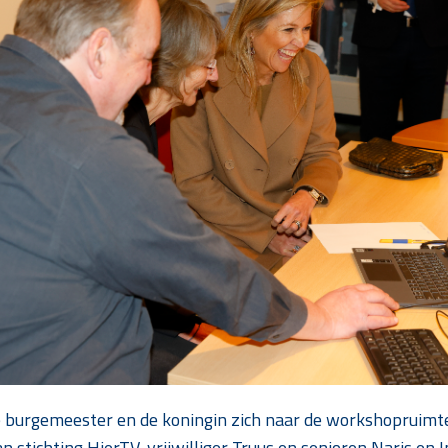
 burgemeester en de koningin zich naar de workshopruimte
n stichting HierTV, vrijwilliger Truus en senioren Naris en 