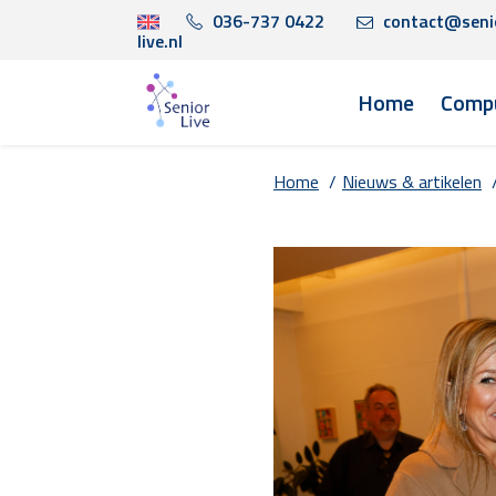
036-737 0422
contact@seni
live.nl
Home
Compu
Home
/
Nieuws & artikelen