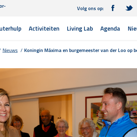
or-
Volg ons op:
terhulp
Activiteiten
Living Lab
Agenda
Nie
/
Nieuws
/
Koningin Máxima en burgemeester van der Loo op b