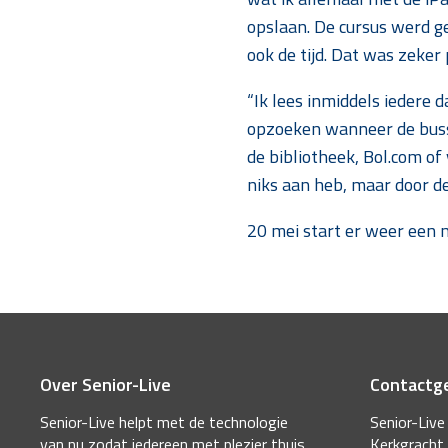
opslaan. De cursus werd 
ook de tijd. Dat was zeker p
“Ik lees inmiddels iedere 
opzoeken wanneer de bussen
de bibliotheek, Bol.com of
niks aan heb, maar door de
20 mei start er weer een n
Over Senior-Live
Contactg
Senior-Live helpt met de technologie
Senior-Live
van nu zodat iedereen met plezier thuis
Kerkgracht