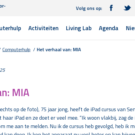
or-
Volg ons op:
terhulp
Activiteiten
Living Lab
Agenda
Nie
/
Computerhulp
/
Het verhaal van: MIA
025
an: MIA
chts op de foto), 75 jaar jong, heeft de iPad cursus van Se
haar iPad en ze doet er veel mee. “Ik woon vlakbij, zag de
m me aan te melden. Nu ik de cursus heb gevolgd, heb ik m
d kan doen. Ik ken het apparaat nu veel beter en kan bijvoo