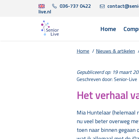
036-737 0422
contact@seni
live.nl
Home
Compu
Home
/
Nieuws & artikelen
Gepubliceerd op: 19 maart 2
Geschreven door: Senior-Live
Het verhaal v
Mia Huntelaar (helemaal re
nu veel beter overweg met 
toen naar binnen gegaan o
wat ik allemaal met de iPa