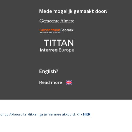
Mede mogelijk gemaakt door:
English?
Read more
or op Akkoord te klikken ga je hiermee akkoord. Klik
HIER
n
-
Cookies
-
Privacystatement