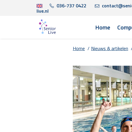
036-737 0422
contact@seni
live.nl
Home
Compu
Home
/
Nieuws & artikelen