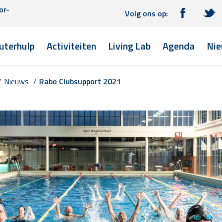
or-
Volg ons op:
terhulp
Activiteiten
Living Lab
Agenda
Nie
/
Nieuws
/
Rabo Clubsupport 2021