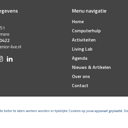
egevens
Menu navigatie
Home
 51
Computerhulp
lmere
Activiteiten
 0422
ior-live.nl
Living Lab
Agenda
Nieuws & Artikelen
Over ons
Contact
e beter te laten werken worden er tijdelijke Cookies op jouw apparaat geplaatst. Do
Alle rechten voorbehouden
-
Disclaimer
-
Algemene voorwaarde