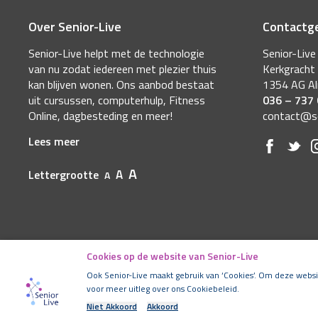
Over Senior-Live
Contactg
Senior-Live helpt met de technologie
Senior-Live
van nu zodat iedereen met plezier thuis
Kerkgracht
kan blijven wonen. Ons aanbod bestaat
1354 AG A
uit cursussen, computerhulp, Fitness
036 – 737
Online, dagbesteding en meer!
contact@sen
Lees meer
A
A
Lettergrootte
A
Cookies op de website van Senior-Live
Ook Senior-Live maakt gebruik van ‘Cookies’. Om deze websit
voor meer uitleg over ons Cookiebeleid.
© Copyright Senior-Live 2026
-
Niet Akkoord
Akkoord