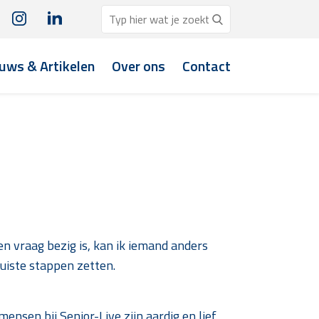
uws & Artikelen
Over ons
Contact
en vraag bezig is, kan ik iemand anders
juiste stappen zetten.
nsen bij Senior-Live zijn aardig en lief.