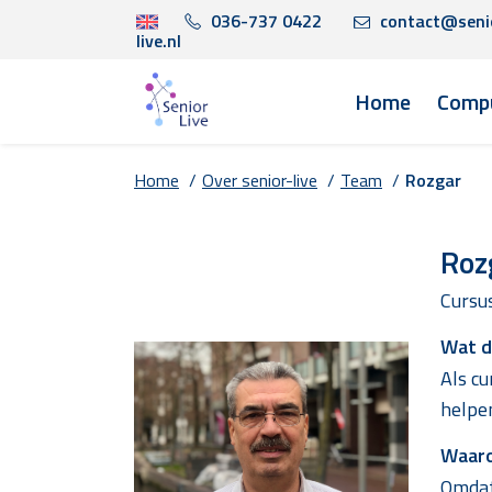
036-737 0422
contact@seni
live.nl
Home
Compu
Home
/
Over senior-live
/
Team
/
Rozgar
Roz
Cursu
Wat do
Als cu
helpen
Waaro
Omdat 