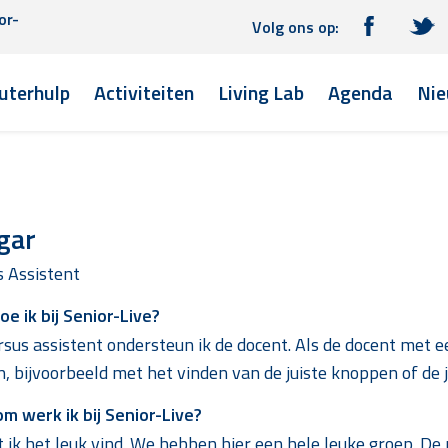
or-
Volg ons op:
terhulp
Activiteiten
Living Lab
Agenda
Nie
gar
s Assistent
e ik bij Senior-Live?
rsus assistent ondersteun ik de docent. Als de docent met e
, bijvoorbeeld met het vinden van de juiste knoppen of de 
m werk ik bij Senior-Live?
ik het leuk vind. We hebben hier een hele leuke groep. De me