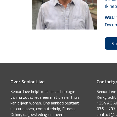
Ik he
Waar w
Docume
St
Over Senior-Live
Contactg
Senior-Live helpt met de technologie
Senior-Live
van nu zodat iedereen met plezier thuis
Kerkgracht
kan blijven wonen. Ons aanbod bestaat
1354 AG A
uit cursussen, computerhulp, Fitness
036 – 737
Online, dagbesteding en meer!
contact@sen