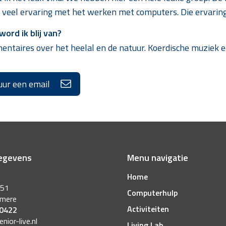
b veel ervaring met het werken met computers. Die ervarin
ord ik blij van?
ntaires over het heelal en de natuur. Koerdische muziek e
uur een email
egevens
Menu navigatie
Home
 51
Computerhulp
lmere
Activiteiten
 0422
ior-live.nl
Living Lab