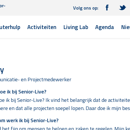
or-
Volg ons op:
terhulp
Activiteiten
Living Lab
Agenda
Nie
ly
nicatie- en Projectmedewerker
e ik bij Senior-Live?
e ik bij Senior-Live? Ik vind het belangrijk dat de activit
ere en dat alle projecten soepel lopen. Daar doe ik mijn bes
m werk ik bij Senior-Live?
d het fijn om mensen te helpen en zaken te regelen. Mijn keu