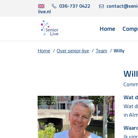
036-737 0422
contact@seni
live.nl
Home
Compu
Home
/
Over senior-live
/
Team
/
Willy
Wil
Commu
Wat do
Wat do
in Alm
Waaro
Ik vin