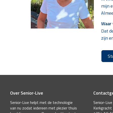
mijn e
Almeer
Waar w
Dat de
zijn e
St
Over Senior-Live
Contactg
Senior-Live helpt met de technologie
Senior-Live
van nu zodat iedereen met plezier thuis
Kerkgracht