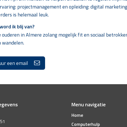
rvaring: projectmanagement en opleiding: digital marketin
ders is helemaal leuk.
ord ik blij van?
 ouderen in Almere zolang mogelijk fit en sociaal betrokken 
n wandelen.
uur een email
egevens
Menu navigatie
Home
 51
Computerhulp