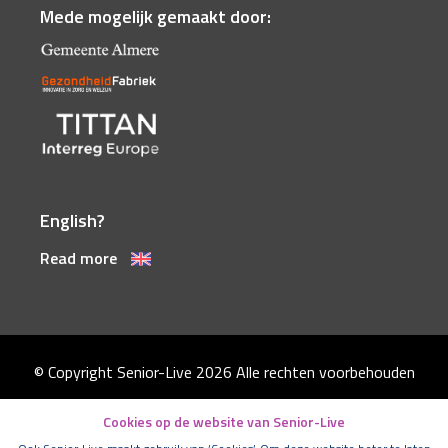
Mede mogelijk gemaakt door:
English?
Read more
© Copyright Senior-Live 2026
Alle rechten voorbehouden
Disclaimer
Cookies op de website van Senior-Live
Algemene voorwaarden