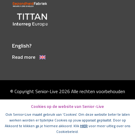
English?
Read more
© Copyright Senior-Live 2026
Alle rechten voorbehouden
Disclaimer
Cookies op de website van Senior-Live
Algemene voorwaarden
Ook Senior-Live maakt gebruik van ‘Cookies’. Om deze website beter te laten
werken worden er tijdelijke Cookies op jouw apparaat geplaatst. Door op
Cookies
Akkoord te klikken ga je hiermee akkoord. Klik
HIER
voor meer uitleg over ons
Cookiebeleid.
Privacystatement