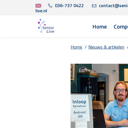
036-737 0422
contact@seni
live.nl
Home
Compu
Home
/
Nieuws & artikelen