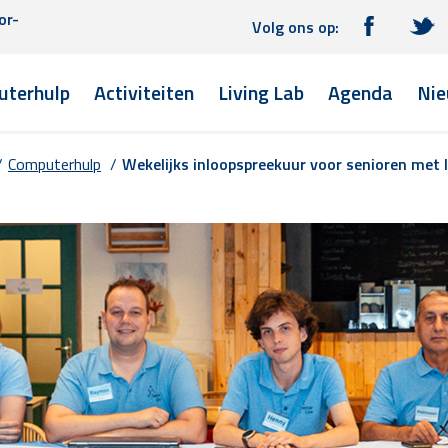
or-
Volg ons op:
terhulp
Activiteiten
Living Lab
Agenda
Nie
/
Computerhulp
/
Wekelijks inloopspreekuur voor senioren met